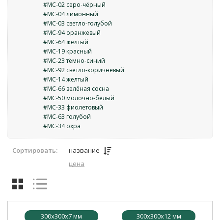
#MC-02 серо-чёрный
#MC-04 лимонный
#MC-03 светло-голубой
#MC-94 оранжевый
#MC-64 жёлтый
#MC-19 красный
#MC-23 тёмно-синий
#MC-92 светло-коричневый
#MC-14 желтый
#MC-66 зелёная сосна
#MC-50 молочно-белый
#MC-33 фиолетовый
#МС-63 голубой
#MC-34 охра
Сортировать:
название
цена
300x300x7 мм
300x300x12 мм