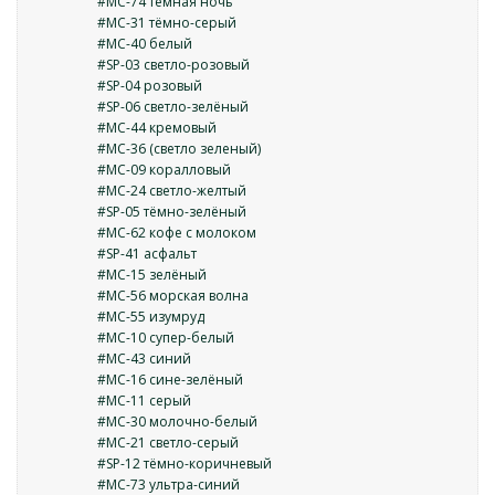
#MC-74 тёмная ночь
#MC-31 тёмно-серый
#МС-40 белый
#SP-03 светло-розовый
#SP-04 розовый
#SP-06 светло-зелёный
#MC-44 кремовый
#МС-36 (светло зеленый)
#MC-09 коралловый
#MC-24 светло-желтый
#SP-05 тёмно-зелёный
#MC-62 кофе с молоком
#SP-41 асфальт
#MC-15 зелёный
#MC-56 морская волна
#MC-55 изумруд
#MC-10 супер-белый
#MC-43 синий
#MC-16 сине-зелёный
#MC-11 серый
#MC-30 молочно-белый
#MC-21 светло-серый
#SP-12 тёмно-коричневый
#МС-73 ультра-синий