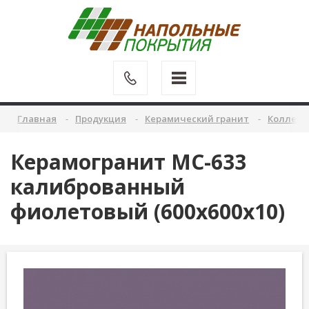
Главная
Продукция
Керамический гранит
Коллекц
Керамогранит MC-633
калиброванный
фиолетовый (600х600х10)