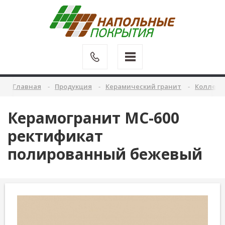
Главная
Продукция
Керамический гранит
Коллекц
Керамогранит MC-600
ректификат
полированный бежевый