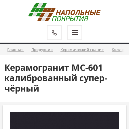
Главная
Продукция
Керамический гранит
Коллекц
Керамогранит MC-601
калиброванный супер-
чёрный