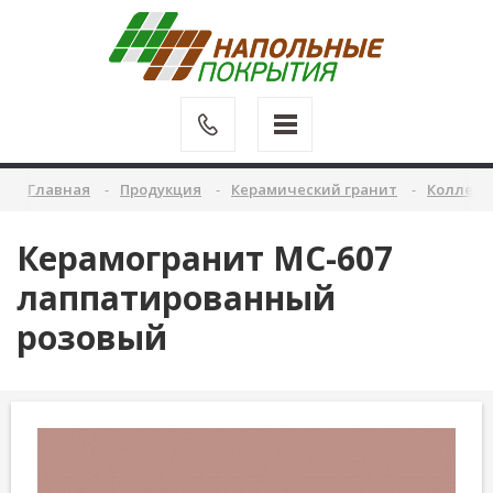
Главная
Продукция
Керамический гранит
Коллекц
Керамогранит MC-607
лаппатированный
розовый