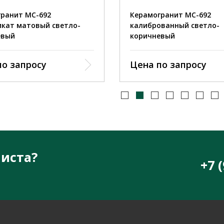
ранит MC-692
Керамогранит MC-692
кат матовый светло-
калиброванный светло-
евый
коричневый
по запросу
Цена по запросу
иста?
+7 