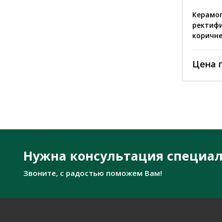
Керамогранит MC-692
Керамог
ректификат полированный
ректифи
светло-коричневый
коричн
Цена по запросу
Цена 
Нужна консультация специал
Звоните, с радостью поможем Вам!