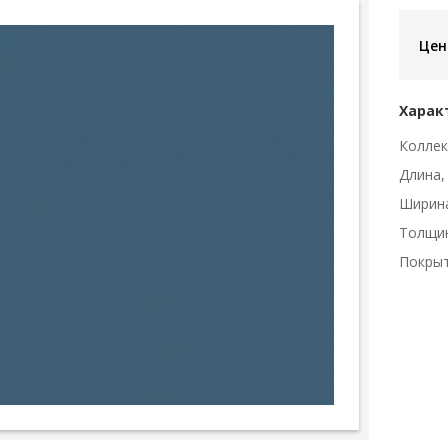
Цен
Харак
Коллек
Длина,
Ширин
Толщи
Покры