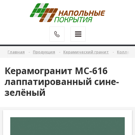
Главная
Продукция
Керамический гранит
Коллекц
Керамогранит MC-616
лаппатированный сине-
зелёный