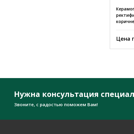
Керамогранит MC-692
Керамог
ректификат полированный
ректифи
светло-коричневый
коричн
Цена по запросу
Цена 
Нужна консультация специал
Звоните, с радостью поможем Вам!