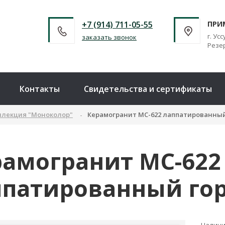
+7 (914) 711-05-55
ПРИ
г. Усс
заказать звонок
Резер
Контакты
Свидетельства и сертификаты
ллекция "Моноколор"
Керамогранит MC-622 лаппатированны
рамогранит MC-622
ппатированный го