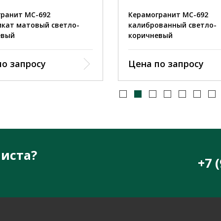
ранит MC-692
Керамогранит MC-692
кат матовый светло-
калиброванный светло-
евый
коричневый
по запросу
Цена по запросу
иста?
+7 