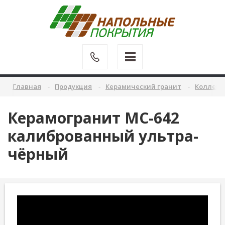
Главная
Продукция
Керамический гранит
Коллекц
Керамогранит MC-642
калиброванный ультра-
чёрный