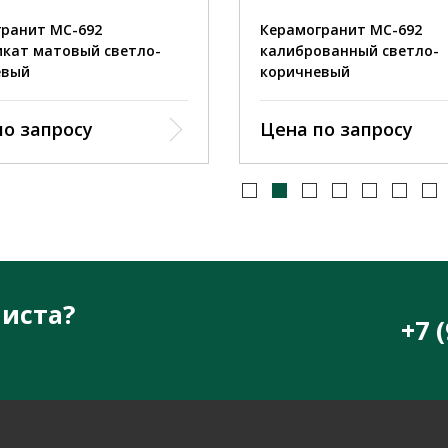
ранит MC-692
Керамогранит MC-692
кат матовый светло-
калиброванный светло-
евый
коричневый
по запросу
Цена по запросу
иста?
+7 