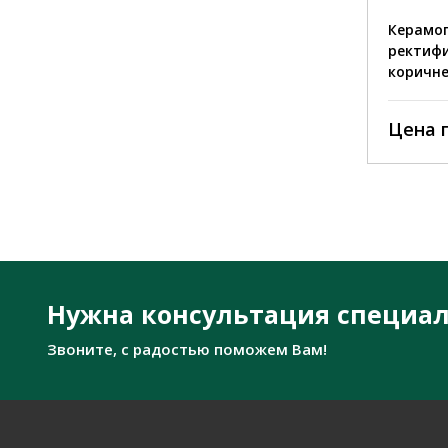
Керамогранит MC-692
Керамог
ректификат полированный
ректифи
светло-коричневый
коричн
Цена по запросу
Цена 
Нужна консультация специал
Звоните, с радостью поможем Вам!