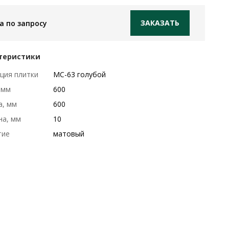
ЗАКАЗАТЬ
а по запросу
теристики
ция плитки
МС-63 голубой
 мм
600
а, мм
600
на, мм
10
тие
матовый