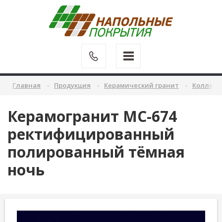
Главная
Продукция
Керамический гранит
Коллекц
Керамогранит MC-674
ректифицированный
полированный тёмная
ночь