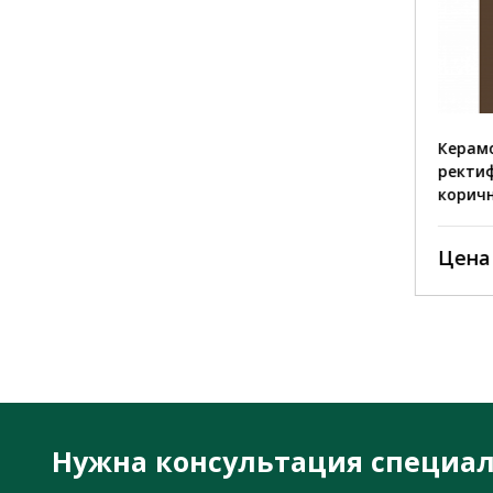
Керамогранит MC-692
Керамог
ректификат полированный
ректифи
светло-коричневый
коричн
Цена по запросу
Цена 
Нужна консультация специал