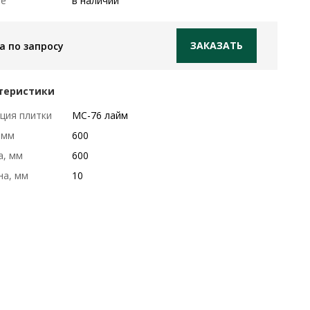
ие
в наличии
ЗАКАЗАТЬ
а по запросу
теристики
ция плитки
MC-76 лайм
 мм
600
а, мм
600
на, мм
10