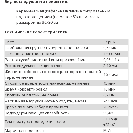
Вид последующего покрытия:
Керамическая (кафельная) плитка с нормальным
водопоглощением (не менее 5% по массе) и
размером до 30х30 см.
Технические характеристики
Цвет
Серый
Наибольшая крупность зерен заполнителя
0,63 мм
Насыпная плотность, кг/м3
1300-1500
Расход сухой смеси на 1 кв.м при слое 1 мм
0,96-1,1 кг
Рекомендуемая толщина слоя
3-10 мм
Жизнеспособность готового раствора в открытой
1,5 часа
таре, не менее
Открытое время после нанесения, не менее
15 мин
Время корректировки
10 мин
Сползание плитки, не более
0,7 мм
Частичная нагрузка (можно ходить), через
24 часа
Время полного набора прочности
28 суток
Водоудерживающая способность
99,4%
от +5 до
Температура проведения работ
+25 оС
Марочная прочность
М 75