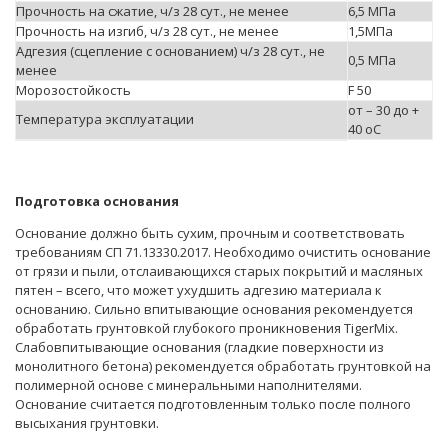
Прочность на сжатие, ч/з 28 сут., не менее
6,5 МПа
Прочность на изгиб, ч/з 28 сут., не менее
1,5МПа
Адгезия (сцепление с основанием) ч/з 28 сут., не
0,5 МПа
менее
Морозостойкость
F 50
от – 30 до +
Температура эксплуатации
40 оС
Подготовка основания
Основание должно быть сухим, прочным и соответствовать
требованиям СП 71.13330.2017. Необходимо очистить основание
от грязи и пыли, отслаивающихся старых покрытий и масляных
пятен – всего, что может ухудшить адгезию материала к
основанию. Сильно впитывающие основания рекомендуется
обработать грунтовкой глубокого проникновения TigerMix.
Слабовпитывающие основания (гладкие поверхности из
монолитного бетона) рекомендуется обработать грунтовкой на
полимерной основе с минеральными наполнителями.
Основание считается подготовленным только после полного
высыхания грунтовки.