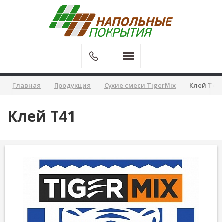
Главная
Продукция
Сухие смеси TigerMix
Клей Т41
Клей Т41