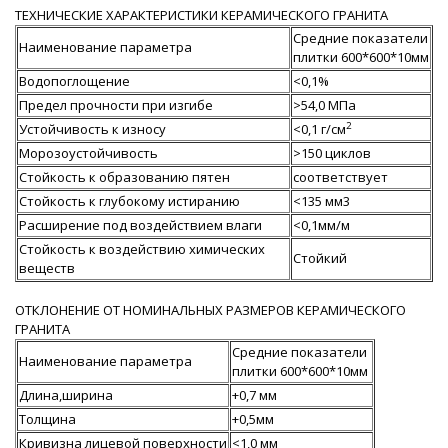
ТЕХНИЧЕСКИЕ ХАРАКТЕРИСТИКИ КЕРАМИЧЕСКОГО ГРАНИТА
Средние показатели
Наименование параметра
плитки 600*600*10мм
Водопоглощение
<0,1%
Предел прочности при изгибе
>54,0 МПа
2
Устойчивость к износу
<0,1 г/см
Морозоустойчивость
>150 циклов
Стойкость к образованию пятен
соответствует
Стойкость к глубокому истиранию
<135 мм3
Расширение под воздействием влаги
<0,1мм/м
Стойкость к воздействию химических
Стойкий
веществ
ОТКЛОНЕНИЕ ОТ НОМИНАЛЬНЫХ РАЗМЕРОВ КЕРАМИЧЕСКОГО
ГРАНИТА
Средние показатели
Наименование параметра
плитки 600*600*10мм
Длина,ширина
+0,7 мм
Толщина
+0,5мм
Кривизна лицевой поверхности
<1,0 мм