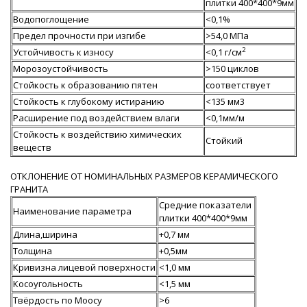
плитки 400*400*9мм
Водопоглощение
<0,1%
Предел прочности при изгибе
>54,0 МПа
2
Устойчивость к износу
<0,1 г/см
Морозоустойчивость
>150 циклов
Стойкость к образованию пятен
соответствует
Стойкость к глубокому истиранию
<135 мм3
Расширение под воздействием влаги
<0,1мм/м
Стойкость к воздействию химических
Стойкий
веществ
ОТКЛОНЕНИЕ ОТ НОМИНАЛЬНЫХ РАЗМЕРОВ КЕРАМИЧЕСКОГО
ГРАНИТА
Средние показатели
Наименование параметра
плитки 400*400*9мм
Длина,ширина
+0,7 мм
Толщина
+0,5мм
Кривизна лицевой поверхности
<1,0 мм
Косоугольность
<1,5 мм
Твёрдость по Моосу
>6