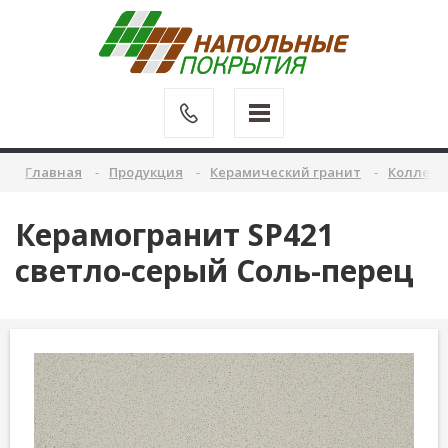
Главная
Продукция
Керамический гранит
Коллекц
Керамогранит SP421
светло-серый Соль-перец