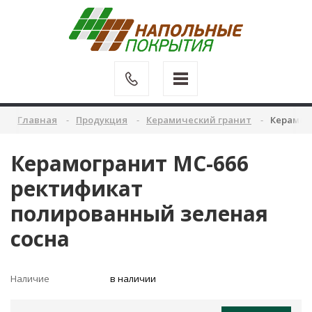
Главная
Продукция
Керамический гранит
Керамог
Керамогранит MC-666
ректификат
полированный зеленая
сосна
Наличие
в наличии