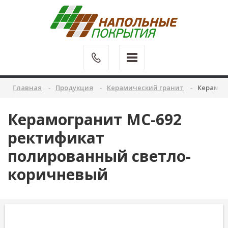
Главная
Продукция
Керамический гранит
Керамог
Керамогранит MC-692
ректификат
полированный светло-
коричневый