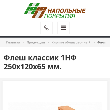
Главная
Продукция
Кирпич облицовочный
Флеш кл
Флеш классик 1НФ
250х120х65 мм.