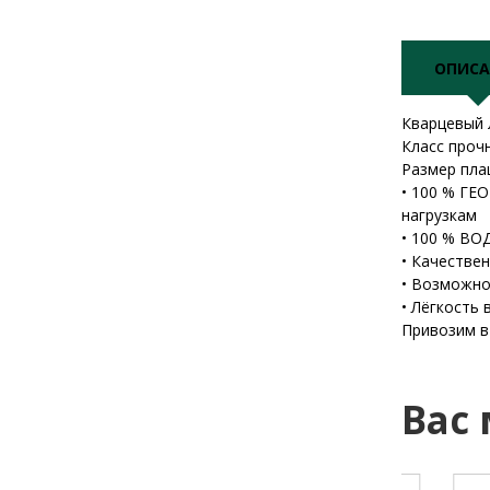
ОПИСА
Кварцевый 
Класс проч
Размер пла
• 100 % ГЕ
нагрузкам
• 100 % В
• Качеств
• Возможно
• Лёгкость
Привозим в
Вас