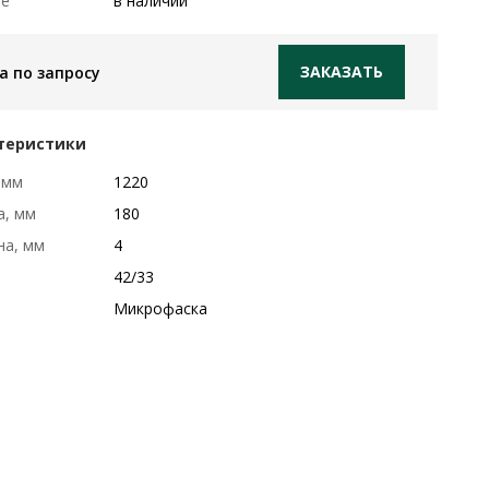
ие
в наличии
ЗАКАЗАТЬ
а по запросу
теристики
 мм
1220
а, мм
180
на, мм
4
42/33
Микрофаска