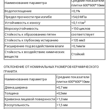
Средние показатели
Наименование параметра
плитки 600*600*10мм
Водопоглощение
<0,1%
Предел прочности при изгибе
>54,0 МПа
2
Устойчивость к износу
<0,1 г/см
Морозоустойчивость
>150 циклов
Стойкость к образованию пятен
соответствует
Стойкость к глубокому истиранию
<135 мм3
Расширение под воздействием влаги
<0,1мм/м
Стойкость к воздействию химических
Стойкий
веществ
ОТКЛОНЕНИЕ ОТ НОМИНАЛЬНЫХ РАЗМЕРОВ КЕРАМИЧЕСКОГО
ГРАНИТА
Средние показатели
Наименование параметра
плитки 600*600*10мм
Длина,ширина
+0,7 мм
Толщина
+0,5мм
Кривизна лицевой поверхности
<1,0 мм
Косоугольность
<1,5 мм