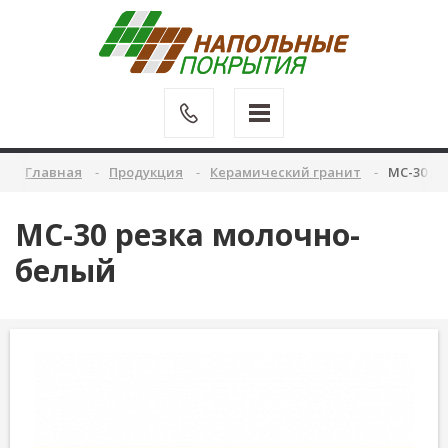
Главная
Продукция
Керамический гранит
MC-30 р
MC-30 резка молочно-
белый