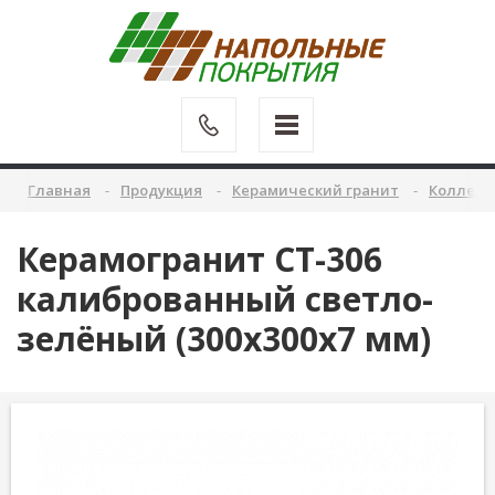
Главная
Продукция
Керамический гранит
Коллекц
Керамогранит CT-306
калиброванный светло-
зелёный (300х300х7 мм)