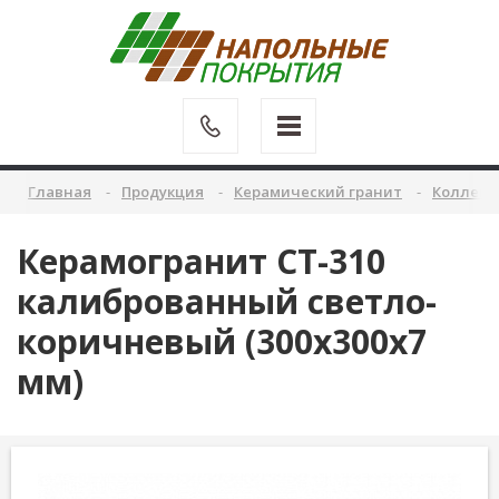
Главная
Продукция
Керамический гранит
Коллекц
Керамогранит CT-310
калиброванный светло-
коричневый (300х300х7
мм)