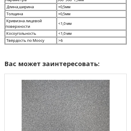
Длина,ширина
+0,5мм
Толщина
+0,5мм
Кривизна лицевой
<1,0 мм
поверхности
Косоугольность
<1,0 мм
Твёрдость по Моосу
>6
Вас может заинтересовать: