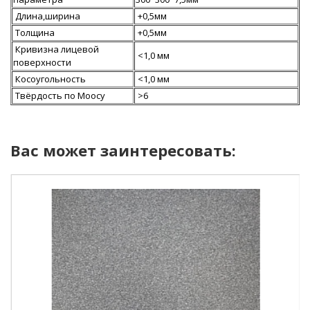
Длина,ширина
+0,5мм
Толщина
+0,5мм
Кривизна лицевой
<1,0 мм
поверхности
Косоугольность
<1,0 мм
Твёрдость по Моосу
>6
Вас может заинтересовать: