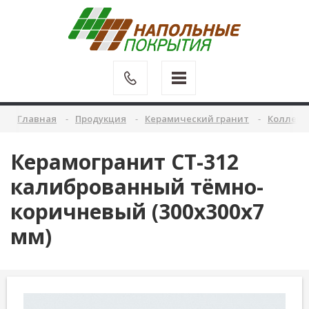
Главная
Продукция
Керамический гранит
Коллекц
Керамогранит CT-312
калиброванный тёмно-
коричневый (300х300х7
мм)