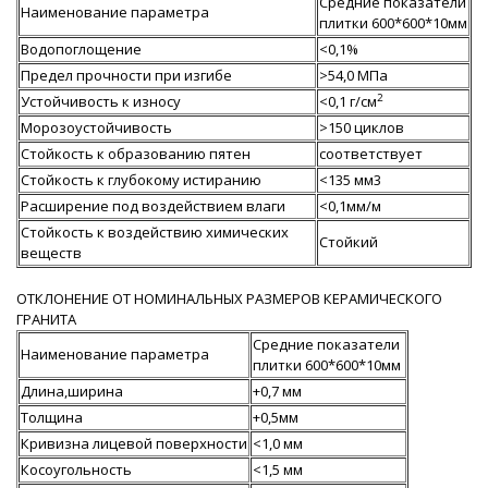
Средние показатели
Наименование параметра
плитки 600*600*10мм
Водопоглощение
<0,1%
Предел прочности при изгибе
>54,0 МПа
2
Устойчивость к износу
<0,1 г/см
Морозоустойчивость
>150 циклов
Стойкость к образованию пятен
соответствует
Стойкость к глубокому истиранию
<135 мм3
Расширение под воздействием влаги
<0,1мм/м
Стойкость к воздействию химических
Стойкий
веществ
ОТКЛОНЕНИЕ ОТ НОМИНАЛЬНЫХ РАЗМЕРОВ КЕРАМИЧЕСКОГО
ГРАНИТА
Средние показатели
Наименование параметра
плитки 600*600*10мм
Длина,ширина
+0,7 мм
Толщина
+0,5мм
Кривизна лицевой поверхности
<1,0 мм
Косоугольность
<1,5 мм