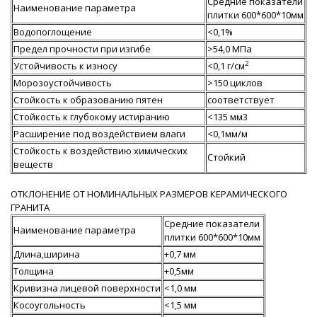
Средние показатели
Наименование параметра
плитки 600*600*10мм
Водопоглощение
<0,1%
Предел прочности при изгибе
>54,0 МПа
2
Устойчивость к износу
<0,1 г/см
Морозоустойчивость
>150 циклов
Стойкость к образованию пятен
соответствует
Стойкость к глубокому истиранию
<135 мм3
Расширение под воздействием влаги
<0,1мм/м
Стойкость к воздействию химических
Стойкий
веществ
ОТКЛОНЕНИЕ ОТ НОМИНАЛЬНЫХ РАЗМЕРОВ КЕРАМИЧЕСКОГО
ГРАНИТА
Средние показатели
Наименование параметра
плитки 600*600*10мм
Длина,ширина
+0,7 мм
Толщина
+0,5мм
Кривизна лицевой поверхности
<1,0 мм
Косоугольность
<1,5 мм