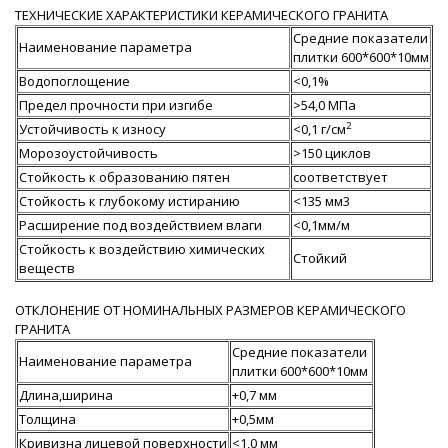
ТЕХНИЧЕСКИЕ ХАРАКТЕРИСТИКИ КЕРАМИЧЕСКОГО ГРАНИТА
Средние показатели
Наименование параметра
плитки 600*600*10мм
Водопоглощение
<0,1%
Предел прочности при изгибе
>54,0 МПа
2
Устойчивость к износу
<0,1 г/см
Морозоустойчивость
>150 циклов
Стойкость к образованию пятен
соответствует
Стойкость к глубокому истиранию
<135 мм3
Расширение под воздействием влаги
<0,1мм/м
Стойкость к воздействию химических
Стойкий
веществ
ОТКЛОНЕНИЕ ОТ НОМИНАЛЬНЫХ РАЗМЕРОВ КЕРАМИЧЕСКОГО
ГРАНИТА
Средние показатели
Наименование параметра
плитки 600*600*10мм
Длина,ширина
+0,7 мм
Толщина
+0,5мм
Кривизна лицевой поверхности
<1,0 мм